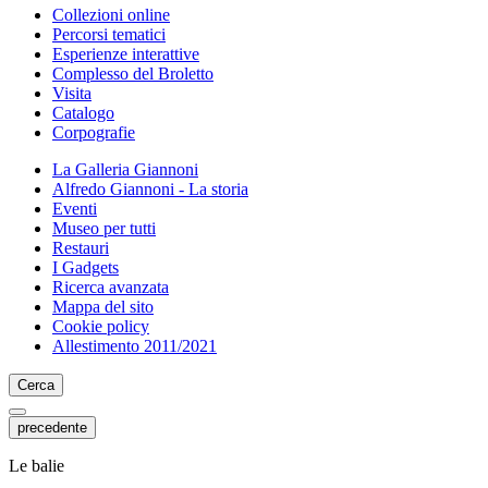
Collezioni online
Percorsi tematici
Esperienze interattive
Complesso del Broletto
Visita
Catalogo
Corpografie
La Galleria Giannoni
Alfredo Giannoni - La storia
Eventi
Museo per tutti
Restauri
I Gadgets
Ricerca avanzata
Mappa del sito
Cookie policy
Allestimento 2011/2021
Cerca
precedente
Le balie