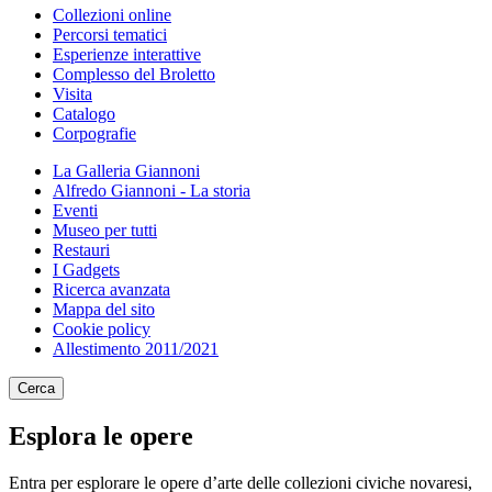
Collezioni online
Percorsi tematici
Esperienze interattive
Complesso del Broletto
Visita
Catalogo
Corpografie
La Galleria Giannoni
Alfredo Giannoni - La storia
Eventi
Museo per tutti
Restauri
I Gadgets
Ricerca avanzata
Mappa del sito
Cookie policy
Allestimento 2011/2021
Cerca
Esplora le opere
Entra per esplorare le opere d’arte delle collezioni civiche novaresi,