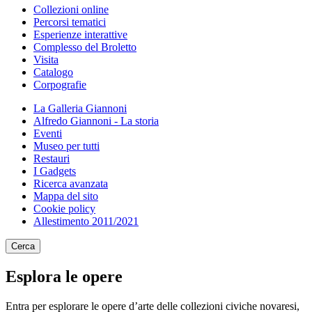
Collezioni online
Percorsi tematici
Esperienze interattive
Complesso del Broletto
Visita
Catalogo
Corpografie
La Galleria Giannoni
Alfredo Giannoni - La storia
Eventi
Museo per tutti
Restauri
I Gadgets
Ricerca avanzata
Mappa del sito
Cookie policy
Allestimento 2011/2021
Cerca
Esplora le opere
Entra per esplorare le opere d’arte delle collezioni civiche novaresi,