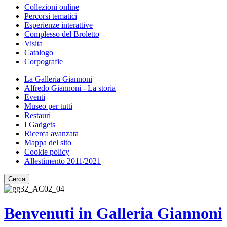
Collezioni online
Percorsi tematici
Esperienze interattive
Complesso del Broletto
Visita
Catalogo
Corpografie
La Galleria Giannoni
Alfredo Giannoni - La storia
Eventi
Museo per tutti
Restauri
I Gadgets
Ricerca avanzata
Mappa del sito
Cookie policy
Allestimento 2011/2021
Cerca
Benvenuti in Galleria Giannoni