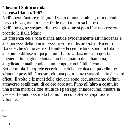
Giovanni Sottocornola
La rosa bianca, 1907
Nell’opera l’autore raffigura il volto di una bambina, riprendendola a
mezzo busto, mentre tiene fra le mani una rosa bianca.
Nell’immagine sospesa di questa giovane si potrebbe riconoscere
proprio la figlia Maria.
La presenza della rosa bianca allude evidentemente all’innocenza e
alla purezza della fanciullezza, mentre il decoro ad andamento
floreale che s’intravede sul fondo e la centinatura, sono un tributo
alle mode diffuse in quegli anni. La forza fascinosa di questa
intenerita immagine è tuttavia nello sguardo della bambina,
angelicato e malinconico a un tempo, e nell’abilità con cui
Sottocornola, interprete eccezionale della tecnica del pastello, ne
sfrutta le possibilità mostrando una padronanza straordinaria dei suoi
effetti. Il volto e le mani della giovane sono accuratamente definiti
attraverso sottili tratti di colore accostati l’uno all’altro a costituire
una trama morbida che attutisce i passaggi chiaroscurali, mentre la
veste e il fondo azzurrato hanno una consistenza vaporosa e
vibrante.